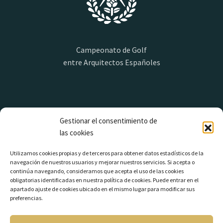
Campeonato de Golf
entre Arquitectos Españoles
Contacto
Gestionar el consentimiento de
las cookies
Correo electrónico
Utilizamos cookies propias y de terceros para obtener datos estadísticos de la
campeonatogae@campeonatogae.com
navegación de nuestros usuarios y mejorar nuestros servicios. Si acepta o
continúa navegando, consideramos que acepta el uso de las cookies
obligatorias identificadas en nuestra política de cookies. Puede entrar en el
apartado ajuste de cookies ubicado en el mismo lugar para modificar sus
Legal
preferencias.