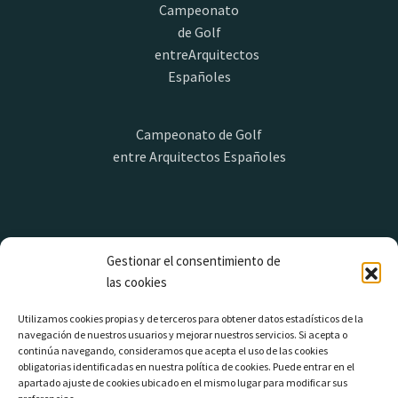
Campeonato de Golf
entre Arquitectos Españoles
Contacto
Gestionar el consentimiento de
las cookies
Correo electrónico
Utilizamos cookies propias y de terceros para obtener datos estadísticos de la
campeonatogae@campeonatogae.com
navegación de nuestros usuarios y mejorar nuestros servicios. Si acepta o
continúa navegando, consideramos que acepta el uso de las cookies
obligatorias identificadas en nuestra política de cookies. Puede entrar en el
apartado ajuste de cookies ubicado en el mismo lugar para modificar sus